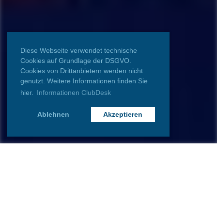
Diese Webseite verwendet technische
Cookies auf Grundlage der DSGVO.
Cookies von Drittanbietern werden nicht
genutzt. Weitere Informationen finden Sie
hier.
Informationen ClubDesk
Ablehnen
Akzeptieren
Bei uns dreht sich alles um die faszinierende und
geheimnisvolle Welt der Freimaurerei. Egal, ob Sie
bereits ein Bruder sind, sich für die Geschichte und
Philosophie der Freimaurerei interessieren oder einfach